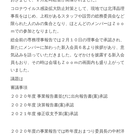
コロナウイルス感染拡大防止対策として、現地では北澤晶理
事長をはじめ、上程があるスタッフや設営の総務委員会など
限られた人のみの集合となり、ほとんどのメンバーはＺｏｏ
ｍでの参加となりました。
総会前の専務理事報告では２月１０日の理事会で承認され、
新たにメンバーに加わった新入会員６名より挨拶があり、意
気込みを語っていただきました。なぞかけを披露する新入会
員もおり、その時は会場もＺｏｏｍの画面内も盛り上がって
いました。
議題は
審議事項
２０２０年度 事業報告書並びに出向報告書(案)承認
２０２０年度 決算報告書(案)承認
２０２１年度 修正収支予算(案)承認
２０２０年度の事業報告では昨年度おまつり委員長の中村洋