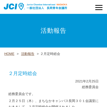
お問い合わせ
ログイン
活動報告
HOME
>
活動報告
>
２月定時総会
２月定時総会
2021年2月25日
総務委員会
総務委員会です。
２月２５日（木）、まちなかキャンパス長岡３０１会議室に
おきまして、２月定時総会が開催されました。