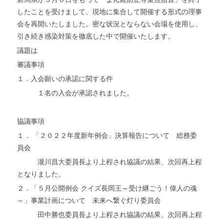
したことを受けまして、現地に集合して開催する形式の理事
会を再開いたしました。密な状況とならない会場を使用し、
引き続き感染対策を徹底した中で開催いたします。
議題は
審議事項
１．入会願いの承認に関する件
・・・
１名の入会が承認されました。
協議事項
１． 「２０２２年度新年例会」決算報告について 総務委
員会
・・・
瀧川昌大委員長より上程され協議の結果、次回再上程
となりました。
２．「５月公開例会 クイズ長岡王～受け継ごう！偉人の魂
～」事業計画について 未来へ繋ぐ灯り委員会
・・・
田中勝也委員長より上程され協議の結果、次回再上程