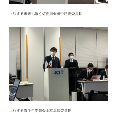
上程する未来へ繋ぐ灯委員会田中勝也委員長
上程する青少年委員会山本卓哉委員長