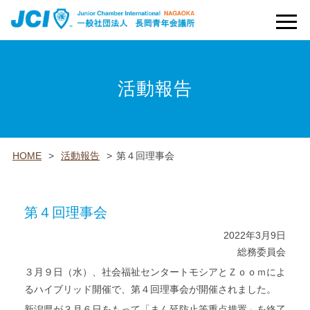
お問い合わせ
ログイン
活動報告
HOME
>
活動報告
>
第４回理事会
第４回理事会
2022年3月9日
総務委員会
３月９日（水）、社会福祉センタートモシアとＺｏｏｍによ
るハイブリッド開催で、第４回理事会が開催されました。
新潟県が３月６日をもって「まん延防止等重点措置」を終了